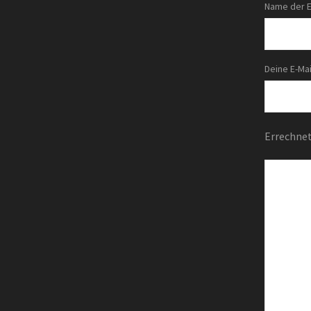
Name der El
Deine E-Mai
Errechne