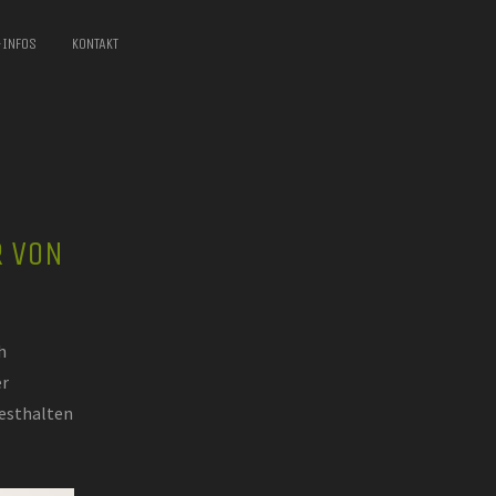
-INFOS
KONTAKT
R VON
h
er
festhalten