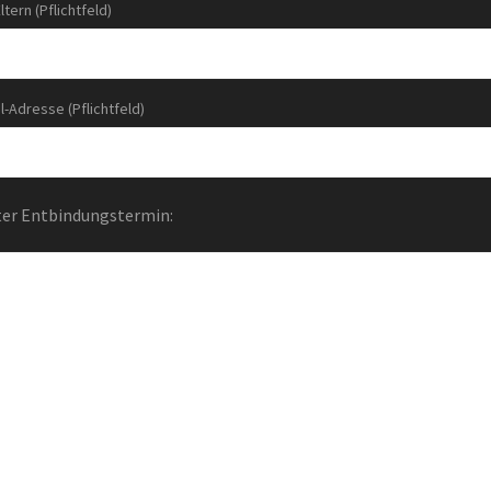
tern (Pflichtfeld)
l-Adresse (Pflichtfeld)
ter Entbindungstermin: